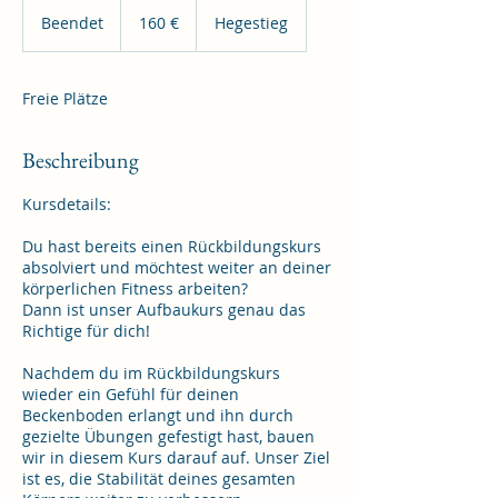
160
Euro
Beendet
B
160 €
Hegestieg
e
e
n
Freie Plätze
d
e
t
Beschreibung
Kursdetails:
Du hast bereits einen Rückbildungskurs
absolviert und möchtest weiter an deiner
körperlichen Fitness arbeiten?
Dann ist unser Aufbaukurs genau das
Richtige für dich!
Nachdem du im Rückbildungskurs
wieder ein Gefühl für deinen
Beckenboden erlangt und ihn durch
gezielte Übungen gefestigt hast, bauen
wir in diesem Kurs darauf auf. Unser Ziel
ist es, die Stabilität deines gesamten