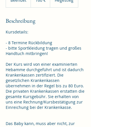
Beendet
B
160 €
Hegestieg
e
e
n
Beschreibung
d
e
Kursdetails:
t
- 8 Termine Rückbildung
- bitte Sportkleidung tragen und großes
Handtuch mitbringen!
Der Kurs wird von einer examinierten
Hebamme durchgeführt und ist dadurch
Krankenkassen zertifiziert. Die
gesetzlichen Krankenkassen
übernehmen in der Regel bis zu 80 Euro.
Die privaten Krankenkassen erstatten die
gesamte Kursgebühr. Sie erhalten von
uns eine Rechnung/Kursbestätigung zur
Einreichung bei der Krankenkasse.
Das Baby kann, muss aber nicht, zur