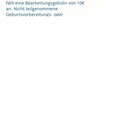
fällt eine Bearbeitungsgebühr von 10€
an. Nicht teilgenommene
Geburtsvorbereitungs- oder
Rückbildungskursstunden müssen wir
Ihnen nach Ihrem Versicherungstarif in
Rechnung stellen. Darunter fällt:
Vorzeitige Geburt des Kindes,
Krankheitsausfälle,
Krankenhausaufenthalte, Umzug, Urlaub
etc.
Bitte beachten Sie, dass wir keine Kosten
von versäumten Kursstunden erstatten
oder mit anderen Kursen in unserer
Praxis verrechnen.
Kontaktangaben
Hegestieg 1, 20249 Hamburg, Hamburg-
Nord, Germany
kruschewski@luetten-nordlicht.de