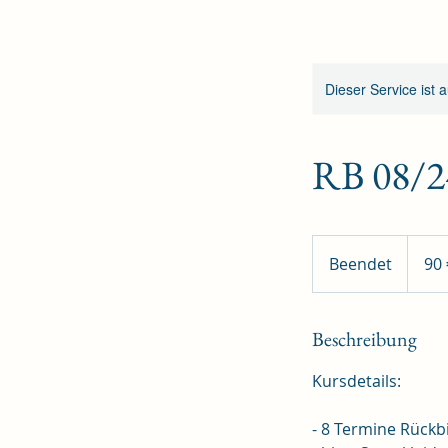
Dieser Service ist 
RB 08/2
90
Euro
Beendet
B
90 
e
e
n
Beschreibung
d
Kursdetails:
e
t
- 8 Termine Rückb