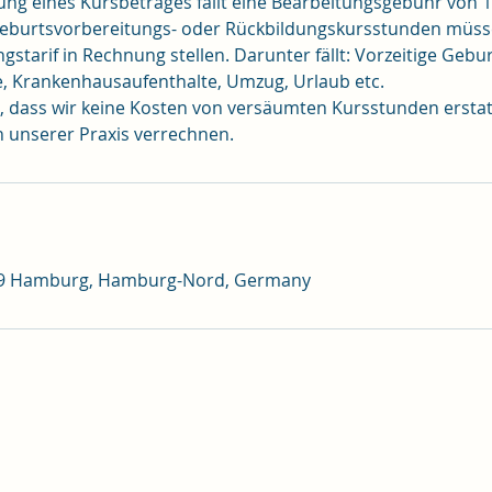
ng eines Kursbetrages fällt eine Bearbeitungsgebühr von 1
burtsvorbereitungs- oder Rückbildungskursstunden müsse
starif in Rechnung stellen. Darunter fällt: Vorzeitige Gebu
e, Krankenhausaufenthalte, Umzug, Urlaub etc.
e, dass wir keine Kosten von versäumten Kursstunden ersta
 unserer Praxis verrechnen.
249 Hamburg, Hamburg-Nord, Germany