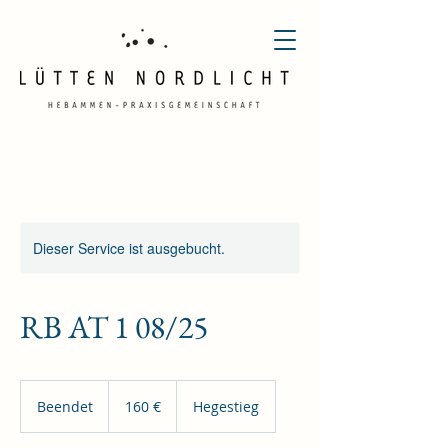
Dieser Service ist ausgebucht.
RB AT 1 08/25
160
Euro
Beendet
B
160 €
Hegestieg
e
e